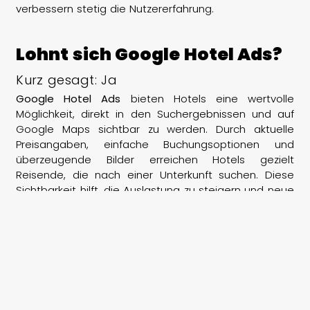
verbessern stetig die Nutzererfahrung.
Lohnt sich Google Hotel Ads?
Kurz gesagt: Ja
Google Hotel Ads
bieten Hotels eine wertvolle
Möglichkeit, direkt in den Suchergebnissen und auf
Google Maps sichtbar zu werden. Durch aktuelle
Preisangaben, einfache Buchungsoptionen und
überzeugende Bilder erreichen Hotels gezielt
Reisende, die nach einer Unterkunft suchen. Diese
Sichtbarkeit hilft, die Auslastung zu steigern und neue
Gäste zu gewinnen.
Für welche Hotels sind Google Hotel Ads
besonders nützlich?
Google Hotel Ads sind besonders nützlich für Hotels,
die ihre Reichweite online erweitern und direkt über
Google mehr Buchungen erzielen möchten. Für